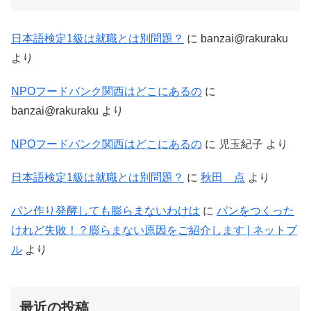
日本語検定1級は就職とは別問題？
に
banzai@rakuraku
より
NPOフードバンク関西はどこにあるの
に
banzai@rakuraku
より
NPOフードバンク関西はどこにあるの
に
児玉紀子
より
日本語検定1級は就職とは別問題？
に
秋田 点
より
パン作り発酵しても膨らまないわけは
に
パンをつくった
けれど失敗！？膨らまない原因をご紹介します | ネットブ
ル
より
最近の投稿