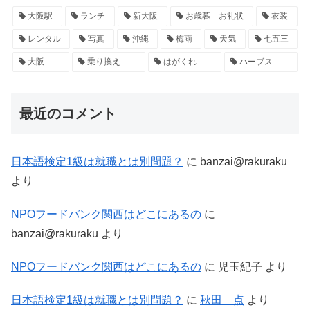
大阪駅
ランチ
新大阪
お歳暮 お礼状
衣装
レンタル
写真
沖縄
梅雨
天気
七五三
大阪
乗り換え
はがくれ
ハーブス
最近のコメント
日本語検定1級は就職とは別問題？
に
banzai@rakuraku
より
NPOフードバンク関西はどこにあるの
に
banzai@rakuraku
より
NPOフードバンク関西はどこにあるの
に
児玉紀子
より
日本語検定1級は就職とは別問題？
に
秋田 点
より