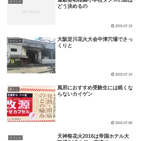
イベント
どう決めるの
2015.07.10
大阪淀川花火大会中津穴場でさっ
イベント
くりと
2015.07.10
風邪におすすめ受験生には眠くな
暮らし
らないカイゲン
2015.07.08
天神祭花火2016は帝国ホテル大
イベント