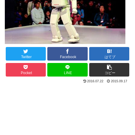
Twitter
Facebook
はてブ
Pocket
LINE
コピー
2016.07.22
2015.09.17