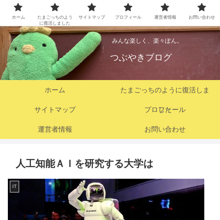
ホーム
たまごっちのよう
サイトマップ
プロフィール
運営者情報
お問い合わせ
に復活しました
みんな楽しく、楽々ぽん。
つぶやきブログ
ホーム
たまごっちのように復活しま
サイトマップ
プロフィール
した
運営者情報
お問い合わせ
人工知能ＡＩを研究する大学は
IT