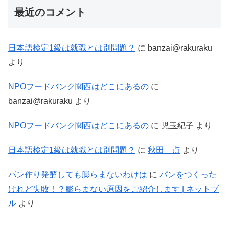
最近のコメント
日本語検定1級は就職とは別問題？
に
banzai@rakuraku
より
NPOフードバンク関西はどこにあるの
に
banzai@rakuraku
より
NPOフードバンク関西はどこにあるの
に
児玉紀子
より
日本語検定1級は就職とは別問題？
に
秋田 点
より
パン作り発酵しても膨らまないわけは
に
パンをつくった
けれど失敗！？膨らまない原因をご紹介します | ネットブ
ル
より