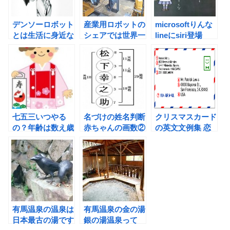
デンソーロボット
産業用ロボットの
microsoftりんな
とは生活に身近な
シェアでは世界一
lineにsiri登場
ロボット
は日本
七五三いつやる
名づけの姓名判断
クリスマスカード
の？年齢は数え歳
赤ちゃんの画数②
の英文文例集 恋
でいいの？2015
無料姓名判断
人へ送るとき
有馬温泉の温泉は
有馬温泉の金の湯
日本最古の湯です
銀の湯温泉って