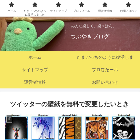
ホーム
たまごっちのよう
サイトマップ
プロフィール
運営者情報
お問い合わせ
に復活しました
みんな楽しく、楽々ぽん。
つぶやきブログ
ホーム
たまごっちのように復活しま
サイトマップ
プロフィール
した
運営者情報
お問い合わせ
ツイッターの壁紙を無料で変更したいとき
IT