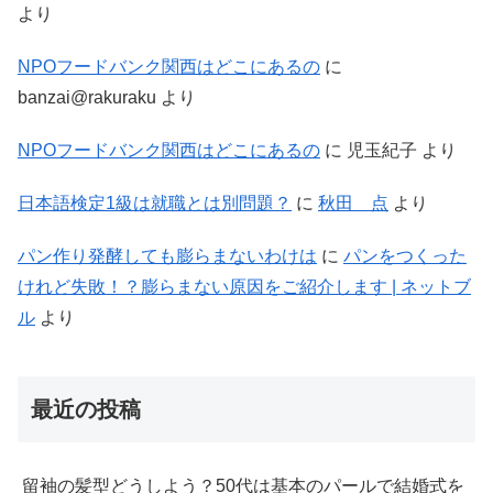
より
NPOフードバンク関西はどこにあるの
に
banzai@rakuraku
より
NPOフードバンク関西はどこにあるの
に
児玉紀子
より
日本語検定1級は就職とは別問題？
に
秋田 点
より
パン作り発酵しても膨らまないわけは
に
パンをつくった
けれど失敗！？膨らまない原因をご紹介します | ネットブ
ル
より
最近の投稿
留袖の髪型どうしよう？50代は基本のパールで結婚式を