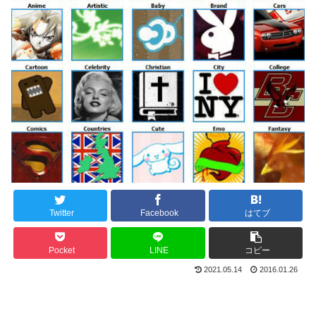
Twitter
Facebook
はてブ
Pocket
LINE
コピー
2021.05.14
2016.01.26