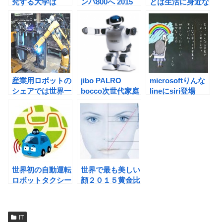
究する大学は
ンバ800へ 2015
とは生活に身近な
ロボット
産業用ロボットの
jibo PALRO
microsoftりんな
シェアでは世界一
bocco次世代家庭
lineにsiri登場
は日本
用ロボット
世界初の自動運転
世界で最も美しい
ロボットタクシー
顔２０１５黄金比
はバッチリ
IT