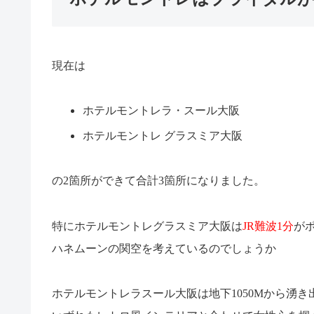
現在は
ホテルモントレラ・スール大阪
ホテルモントレ グラスミア大阪
の
2
箇所ができて合計
3
箇所になりました。
特にホテルモントレグラスミア大阪は
JR
難波
1
分
が
ハネムーンの関空を考えているのでしょうか
ホテルモントレラスール大阪は地下
1050M
から湧き