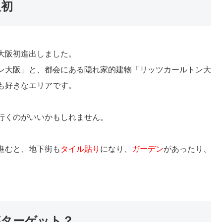
阪初
大阪初進出しました。
レ大阪」と、都会にある隠れ家的建物「リッツカールトン大
も好きなエリアです。
行くのがいいかもしれません。
進むと、地下街も
タイル貼り
になり、
ガーデン
があったり、
。
ターゲット？