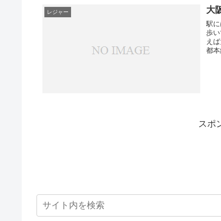
大
レジャー
駅に
歩い
えば
都本
スポ