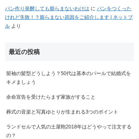
パン作り発酵しても膨らまないわけは
に
パンをつくった
けれど失敗！？膨らまない原因をご紹介します | ネットブ
ル
より
最近の投稿
留袖の髪型どうしよう？50代は基本のパールで結婚式を
キメましょう
余命宣告を受けたらまず家族がすること
葬式の音楽と写真ゆとりが生まれる3つのポイント
ランドセルで人気の土屋鞄2018年はどうやって注文する
の？