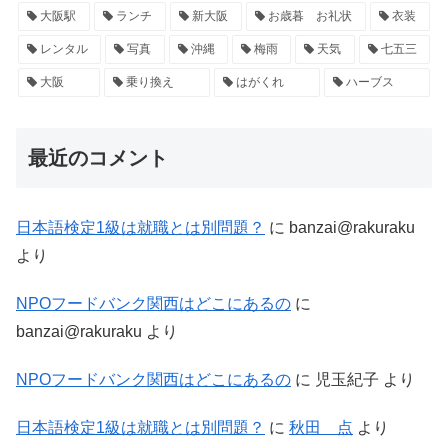
大阪駅
ランチ
新大阪
お歳暮 お礼状
衣装
レンタル
写真
沖縄
梅雨
天気
七五三
大阪
乗り換え
はがくれ
ハーブス
最近のコメント
日本語検定1級は就職とは別問題？
に
banzai@rakuraku
より
NPOフードバンク関西はどこにあるの
に
banzai@rakuraku
より
NPOフードバンク関西はどこにあるの
に
児玉紀子
より
日本語検定1級は就職とは別問題？
に
秋田 点
より