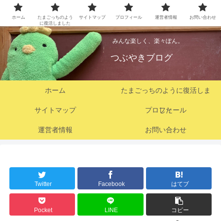
ホーム
たまごっちのよう
サイトマップ
プロフィール
運営者情報
お問い合わせ
に復活しました
みんな楽しく、楽々ぽん。
つぶやきブログ
ホーム
たまごっちのように復活しま
サイトマップ
プロフィール
した
運営者情報
お問い合わせ
Twitter
Facebook
はてブ
Pocket
LINE
コピー