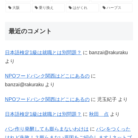
大阪
乗り換え
はがくれ
ハーブス
最近のコメント
日本語検定1級は就職とは別問題？
に
banzai@rakuraku
より
NPOフードバンク関西はどこにあるの
に
banzai@rakuraku
より
NPOフードバンク関西はどこにあるの
に
児玉紀子
より
日本語検定1級は就職とは別問題？
に
秋田 点
より
パン作り発酵しても膨らまないわけは
に
パンをつくった
けれど失敗！？膨らまない原因をご紹介します | ネットブ