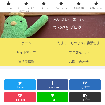
ホーム
たまごっちのよう
サイトマップ
プロフィール
運営者情報
お問い合わせ
に復活しました
みんな楽しく、楽々ぽん。
つぶやきブログ
ホーム
たまごっちのように復活しま
サイトマップ
プロフィール
した
運営者情報
お問い合わせ
Twitter
Facebook
はてブ
Pocket
LINE
コピー