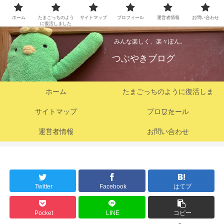
ホーム
たまごっちのよう
サイトマップ
プロフィール
運営者情報
お問い合わせ
に復活しました
みんな楽しく、楽々ぽん。
つぶやきブログ
ホーム
たまごっちのように復活しま
サイトマップ
プロフィール
した
運営者情報
お問い合わせ
Twitter
Facebook
はてブ
Pocket
LINE
コピー