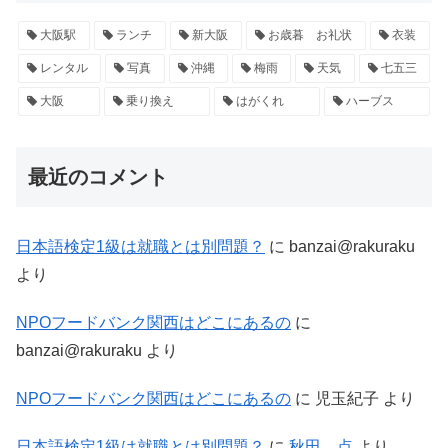
大阪駅
ランチ
新大阪
お歳暮 お礼状
衣装
レンタル
写真
沖縄
梅雨
天気
七五三
大阪
乗り換え
はがくれ
ハーブス
最近のコメント
日本語検定1級は就職とは別問題？
に
banzai@rakuraku
より
NPOフードバンク関西はどこにあるの
に
banzai@rakuraku
より
NPOフードバンク関西はどこにあるの
に
児玉紀子
より
日本語検定1級は就職とは別問題？
に
秋田 点
より