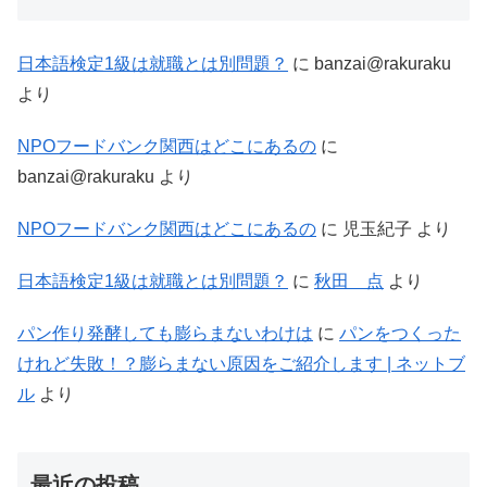
日本語検定1級は就職とは別問題？
に
banzai@rakuraku
より
NPOフードバンク関西はどこにあるの
に
banzai@rakuraku
より
NPOフードバンク関西はどこにあるの
に
児玉紀子
より
日本語検定1級は就職とは別問題？
に
秋田 点
より
パン作り発酵しても膨らまないわけは
に
パンをつくった
けれど失敗！？膨らまない原因をご紹介します | ネットブ
ル
より
最近の投稿