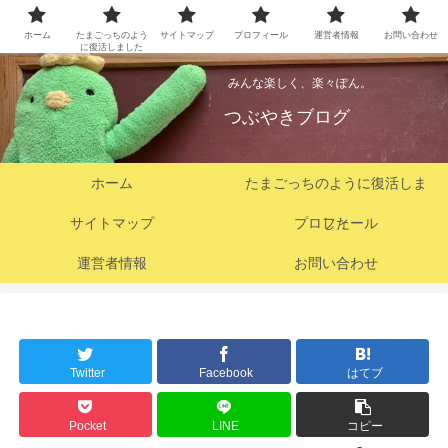
ホーム
たまごっちのよう
サイトマップ
プロフィール
運営者情報
お問い合わせ
に復活しました
みんな楽しく、楽々ぽん。
つぶやきブログ
ホーム
たまごっちのように復活しま
サイトマップ
プロフィール
した
運営者情報
お問い合わせ
Twitter
Facebook
はてブ
Pocket
LINE
コピー