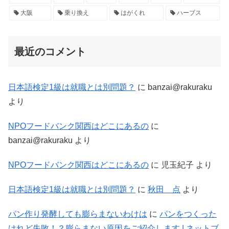
大阪
乗り換え
はがくれ
ハーブス
最近のコメント
日本語検定1級は就職とは別問題？
に
banzai@rakuraku
より
NPOフードバンク関西はどこにあるの
に
banzai@rakuraku
より
NPOフードバンク関西はどこにあるの
に
児玉紀子
より
日本語検定1級は就職とは別問題？
に
秋田 点
より
パン作り発酵しても膨らまないわけは
に
パンをつくった
けれど失敗！？膨らまない原因をご紹介します | ネットブ