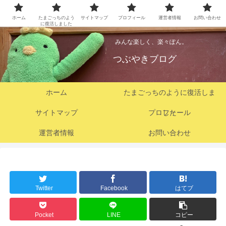
ホーム
たまごっちのよう
サイトマップ
プロフィール
運営者情報
お問い合わせ
に復活しました
みんな楽しく、楽々ぽん。
つぶやきブログ
ホーム
たまごっちのように復活しま
サイトマップ
プロフィール
した
運営者情報
お問い合わせ
Twitter
Facebook
はてブ
Pocket
LINE
コピー