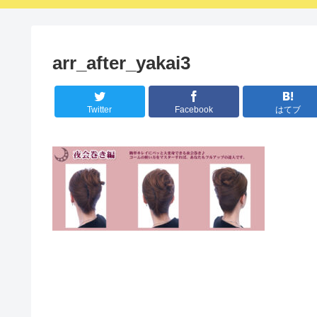
arr_after_yakai3
Twitter
Facebook
はてブ