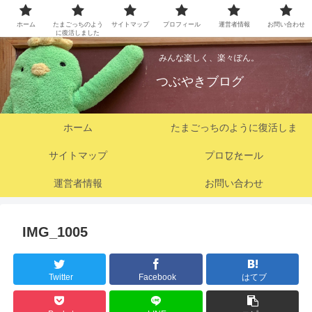
ホーム
たまごっちのよう
サイトマップ
プロフィール
運営者情報
お問い合わせ
に復活しました
みんな楽しく、楽々ぽん。
つぶやきブログ
ホーム
たまごっちのように復活しま
サイトマップ
プロフィール
した
運営者情報
お問い合わせ
IMG_1005
Twitter
Facebook
はてブ