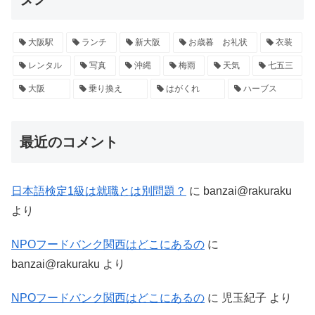
大阪駅
ランチ
新大阪
お歳暮 お礼状
衣装
レンタル
写真
沖縄
梅雨
天気
七五三
大阪
乗り換え
はがくれ
ハーブス
最近のコメント
日本語検定1級は就職とは別問題？
に
banzai@rakuraku
より
NPOフードバンク関西はどこにあるの
に
banzai@rakuraku
より
NPOフードバンク関西はどこにあるの
に
児玉紀子
より