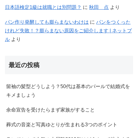
日本語検定1級は就職とは別問題？
に
秋田 点
より
パン作り発酵しても膨らまないわけは
に
パンをつくった
けれど失敗！？膨らまない原因をご紹介します | ネットブ
ル
より
最近の投稿
留袖の髪型どうしよう？50代は基本のパールで結婚式を
キメましょう
余命宣告を受けたらまず家族がすること
葬式の音楽と写真ゆとりが生まれる3つのポイント