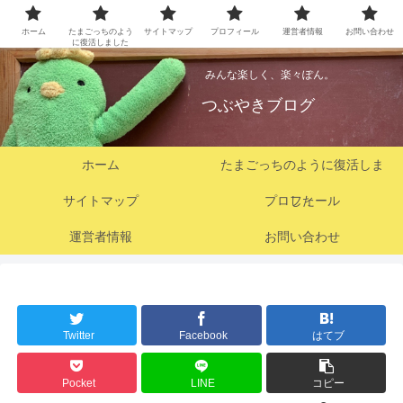
ホーム
たまごっちのよう
サイトマップ
プロフィール
運営者情報
お問い合わせ
に復活しました
みんな楽しく、楽々ぽん。
つぶやきブログ
ホーム
たまごっちのように復活しま
サイトマップ
プロフィール
した
運営者情報
お問い合わせ
Twitter
Facebook
はてブ
Pocket
LINE
コピー