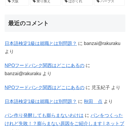
大阪
乗り換え
はがくれ
ハーブス
最近のコメント
日本語検定1級は就職とは別問題？
に
banzai@rakuraku
より
NPOフードバンク関西はどこにあるの
に
banzai@rakuraku
より
NPOフードバンク関西はどこにあるの
に
児玉紀子
より
日本語検定1級は就職とは別問題？
に
秋田 点
より
パン作り発酵しても膨らまないわけは
に
パンをつくった
けれど失敗！？膨らまない原因をご紹介します | ネットブ