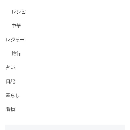
レシピ
中華
レジャー
旅行
占い
日記
暮らし
着物