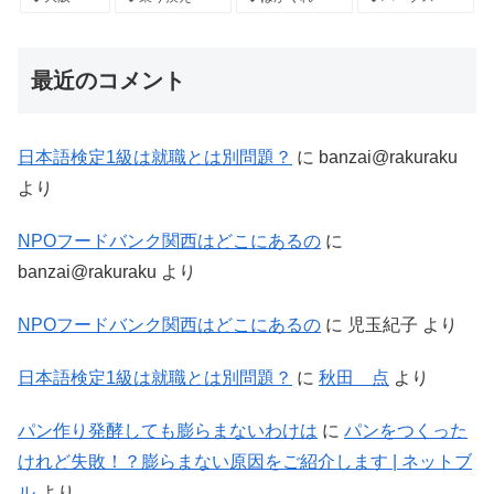
最近のコメント
日本語検定1級は就職とは別問題？
に
banzai@rakuraku
より
NPOフードバンク関西はどこにあるの
に
banzai@rakuraku
より
NPOフードバンク関西はどこにあるの
に
児玉紀子
より
日本語検定1級は就職とは別問題？
に
秋田 点
より
パン作り発酵しても膨らまないわけは
に
パンをつくった
けれど失敗！？膨らまない原因をご紹介します | ネットブ
ル
より