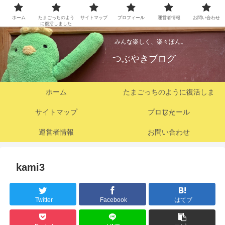
ホーム
たまごっちのよう
サイトマップ
プロフィール
運営者情報
お問い合わせ
に復活しました
みんな楽しく、楽々ぽん。
つぶやきブログ
ホーム
たまごっちのように復活しま
サイトマップ
プロフィール
した
運営者情報
お問い合わせ
kami3
Twitter
Facebook
はてブ