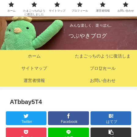
ホーム
たまごっちのよう
サイトマップ
プロフィール
運営者情報
お問い合わせ
に復活しました
みんな楽しく、楽々ぽん。
つぶやきブログ
ホーム
たまごっちのように復活しま
サイトマップ
プロフィール
した
運営者情報
お問い合わせ
ATbbay5T4
Twitter
Facebook
はてブ