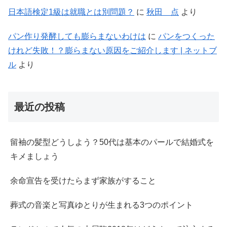
日本語検定1級は就職とは別問題？
に
秋田 点
より
パン作り発酵しても膨らまないわけは
に
パンをつくった
けれど失敗！？膨らまない原因をご紹介します | ネットブ
ル
より
最近の投稿
留袖の髪型どうしよう？50代は基本のパールで結婚式を
キメましょう
余命宣告を受けたらまず家族がすること
葬式の音楽と写真ゆとりが生まれる3つのポイント