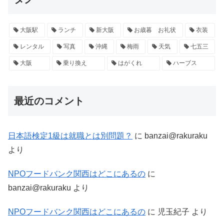
大阪駅
ランチ
新大阪
お歳暮 お礼状
衣装
レンタル
写真
沖縄
梅雨
天気
七五三
大阪
乗り換え
はがくれ
ハーブス
最近のコメント
日本語検定1級は就職とは別問題？
に
banzai@rakuraku
より
NPOフードバンク関西はどこにあるの
に
banzai@rakuraku
より
NPOフードバンク関西はどこにあるの
に
児玉紀子
より