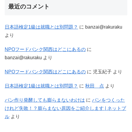
最近のコメント
日本語検定1級は就職とは別問題？
に
banzai@rakuraku
より
NPOフードバンク関西はどこにあるの
に
banzai@rakuraku
より
NPOフードバンク関西はどこにあるの
に
児玉紀子
より
日本語検定1級は就職とは別問題？
に
秋田 点
より
パン作り発酵しても膨らまないわけは
に
パンをつくった
けれど失敗！？膨らまない原因をご紹介します | ネットブ
ル
より