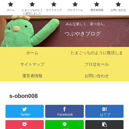
ホーム
たまごっちのよう
サイトマップ
プロフィール
運営者情報
お問い合わせ
に復活しました
みんな楽しく、楽々ぽん。
つぶやきブログ
ホーム
たまごっちのように復活しま
サイトマップ
プロフィール
した
運営者情報
お問い合わせ
s-obon008
Twitter
Facebook
はてブ