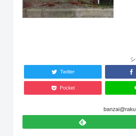
シ
Twitter
Pocket
banzai@r