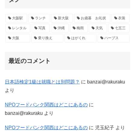
大阪駅
ランチ
新大阪
お歳暮 お礼状
衣装
レンタル
写真
沖縄
梅雨
天気
七五三
大阪
乗り換え
はがくれ
ハーブス
最近のコメント
日本語検定1級は就職とは別問題？
に
banzai@rakuraku
より
NPOフードバンク関西はどこにあるの
に
banzai@rakuraku
より
NPOフードバンク関西はどこにあるの
に
児玉紀子
より