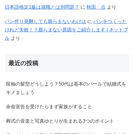
日本語検定1級は就職とは別問題？
に
秋田 点
より
パン作り発酵しても膨らまないわけは
に
パンをつくった
けれど失敗！？膨らまない原因をご紹介します | ネットブ
ル
より
最近の投稿
留袖の髪型どうしよう？50代は基本のパールで結婚式を
キメましょう
余命宣告を受けたらまず家族がすること
葬式の音楽と写真ゆとりが生まれる3つのポイント