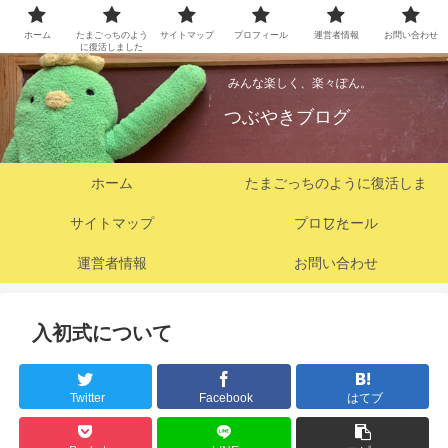
ホーム
たまごっちのよう
サイトマップ
プロフィール
運営者情報
お問い合わせ
に復活しました
みんな楽しく、楽々ぽん。
つぶやきブログ
ホーム
たまごっちのように復活しま
サイトマップ
プロフィール
した
運営者情報
お問い合わせ
入初式について
Twitter
Facebook
はてブ