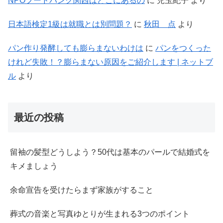
NPOフードバンク関西はどこにあるの
に
児玉紀子
より
日本語検定1級は就職とは別問題？
に
秋田 点
より
パン作り発酵しても膨らまないわけは
に
パンをつくった
けれど失敗！？膨らまない原因をご紹介します | ネットブ
ル
より
最近の投稿
留袖の髪型どうしよう？50代は基本のパールで結婚式を
キメましょう
余命宣告を受けたらまず家族がすること
葬式の音楽と写真ゆとりが生まれる3つのポイント