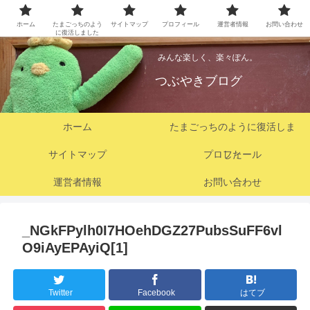
ホーム
たまごっちのよう
サイトマップ
プロフィール
運営者情報
お問い合わせ
に復活しました
みんな楽しく、楽々ぽん。
つぶやきブログ
ホーム
たまごっちのように復活しま
サイトマップ
プロフィール
した
運営者情報
お問い合わせ
_NGkFPylh0I7HOehDGZ27PubsSuFF6vl
O9iAyEPAyiQ[1]
Twitter
Facebook
はてブ