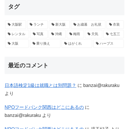
タグ
大阪駅
ランチ
新大阪
お歳暮 お礼状
衣装
レンタル
写真
沖縄
梅雨
天気
七五三
大阪
乗り換え
はがくれ
ハーブス
最近のコメント
日本語検定1級は就職とは別問題？
に
banzai@rakuraku
より
NPOフードバンク関西はどこにあるの
に
banzai@rakuraku
より