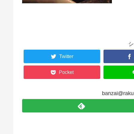
シ
Twitter
Pocket
banzai@r