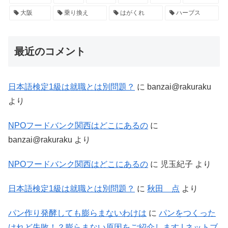
大阪
乗り換え
はがくれ
ハーブス
最近のコメント
日本語検定1級は就職とは別問題？
に
banzai@rakuraku
より
NPOフードバンク関西はどこにあるの
に
banzai@rakuraku
より
NPOフードバンク関西はどこにあるの
に
児玉紀子
より
日本語検定1級は就職とは別問題？
に
秋田 点
より
パン作り発酵しても膨らまないわけは
に
パンをつくった
けれど失敗！？膨らまない原因をご紹介します | ネットブ