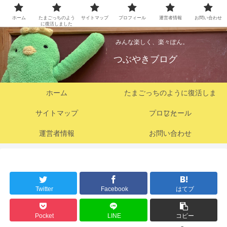
ホーム
たまごっちのよう
サイトマップ
プロフィール
運営者情報
お問い合わせ
に復活しました
みんな楽しく、楽々ぽん。
つぶやきブログ
ホーム
たまごっちのように復活しま
サイトマップ
プロフィール
した
運営者情報
お問い合わせ
Twitter
Facebook
はてブ
Pocket
LINE
コピー