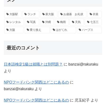
大阪駅
ランチ
新大阪
お歳暮 お礼状
衣装
レンタル
写真
沖縄
梅雨
天気
七五三
大阪
乗り換え
はがくれ
ハーブス
最近のコメント
日本語検定1級は就職とは別問題？
に
banzai@rakuraku
より
NPOフードバンク関西はどこにあるの
に
banzai@rakuraku
より
NPOフードバンク関西はどこにあるの
に
児玉紀子
より