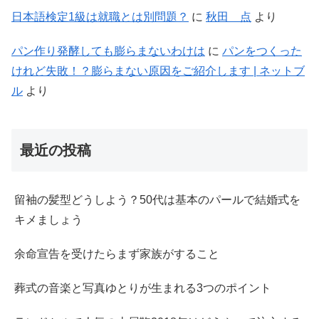
日本語検定1級は就職とは別問題？
に
秋田 点
より
パン作り発酵しても膨らまないわけは
に
パンをつくった
けれど失敗！？膨らまない原因をご紹介します | ネットブ
ル
より
最近の投稿
留袖の髪型どうしよう？50代は基本のパールで結婚式を
キメましょう
余命宣告を受けたらまず家族がすること
葬式の音楽と写真ゆとりが生まれる3つのポイント