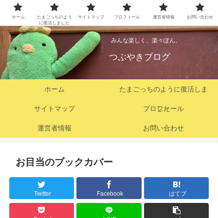
ホーム
たまごっちのよう
サイトマップ
プロフィール
運営者情報
お問い合わせ
に復活しました
みんな楽しく、楽々ぽん。
つぶやきブログ
ホーム
たまごっちのように復活しま
サイトマップ
プロフィール
した
運営者情報
お問い合わせ
お目当のブックカバー
Twitter
Facebook
はてブ