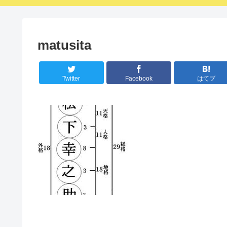
matusita
Twitter
Facebook
はてブ