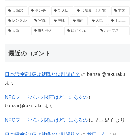
大阪駅
ランチ
新大阪
お歳暮 お礼状
衣装
レンタル
写真
沖縄
梅雨
天気
七五三
大阪
乗り換え
はがくれ
ハーブス
最近のコメント
日本語検定1級は就職とは別問題？
に
banzai@rakuraku
より
NPOフードバンク関西はどこにあるの
に
banzai@rakuraku
より
NPOフードバンク関西はどこにあるの
に
児玉紀子
より
日本語検定1級は就職とは別問題？
に
秋田 点
より