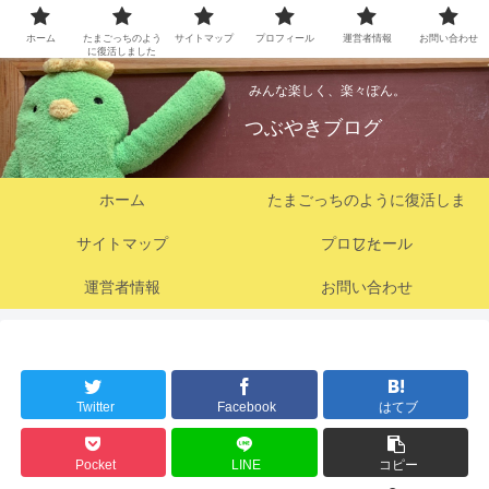
ホーム
たまごっちのよう
サイトマップ
プロフィール
運営者情報
お問い合わせ
に復活しました
みんな楽しく、楽々ぽん。
つぶやきブログ
ホーム
たまごっちのように復活しま
サイトマップ
プロフィール
した
運営者情報
お問い合わせ
Twitter
Facebook
はてブ
Pocket
LINE
コピー